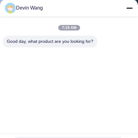
गुणवत्ता
Devin Wang
नियंत्रण
7:19 AM
संपर्क
Good day, what product are you looking for?
करें
एक
उद्धरण
का
अनुरोध
करें
साइटमैप
आयताकार छेद जस्ती वेल्डेड मेष पैनलों / तार पैनलों 2.9 एक्स 2.0 एम आकार