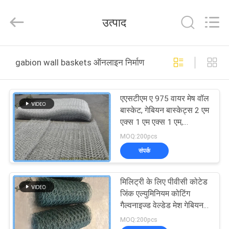
Qijie
Wire
Mesh
उत्पाद
MFG
Co.,
Ltd.
All
Rights
घर
Reserved.
gabion wall baskets ऑनलाइन निर्माण
उत्पादों
एएसटीएम ए 975 वायर मेष वॉल
बास्केट, गेबियन बास्केट्स 2 एम
हमारे
एक्स 1 एम एक्स 1 एम,
2x1x0.5 मिमी आकार
बारे
MOQ:200pcs
संपर्क
में
मिलिट्री के लिए पीवीसी कोटेड
कारखाना
जिंक एल्युमिनियम कोटिंग
भ्रमण
गैल्वनाइज्ड वेल्डेड मेश गेबियन
बैरियर बास्केट
MOQ:200pcs