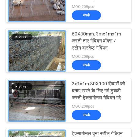
तार पिंजरों
MOQ:200pcs
PRIVACY
संपर्क
POLICY
60X80mm, 3mx1mx1m
जस्ती तार गेबियन बॉक्स /
स्टोन बास्केट गेबियन
MOQ:200pcs
संपर्क
2x1x1m 80X100 दीवारों को
बनाए रखने के लिए गर्म डुबकी
जस्ती हेक्सागोनल गेबियन गद्दे
MOQ:200pcs
संपर्क
हेक्सागोनल बुना स्टील गेबियन