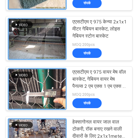
संपर्क
गुणवत्ता
नियंत्रण
एएसटीएम ए 975 केन्या 2x1x1
मीटर गेबियन बास्केट, लोइस
संपर्क
गेबियन स्टोन बास्केट
MOQ:200pcs
करें
संपर्क
एक
एएसटीएम ए 975 वायर मेष वॉल
उद्धरण
बास्केट, गेबियन वायर मेष
पैनल्स 2 एम एक्स 1 एम एक्स 1
का
एम, 2x1x0.5 एमएम
MOQ:200pcs
अनुरोध
संपर्क
करें
हेक्सागोनल वायर जाल वाल
टोकरी, रॉक बनाए रखने वाली
साइटमैप
दीवारों के लिए 2x1x1meters