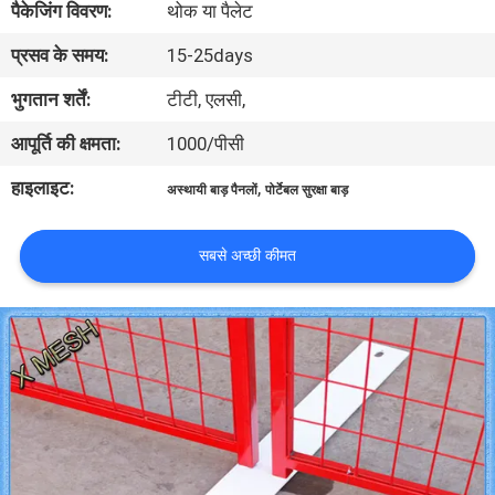
पैकेजिंग विवरण:
थोक या पैलेट
गुणवत्ता
प्रसव के समय:
15-25days
नियंत्रण
भुगतान शर्तें:
टीटी, एलसी,
संपर्क
आपूर्ति की क्षमता:
1000/पीसी
करें
हाइलाइट:
,
अस्थायी बाड़ पैनलों
पोर्टेबल सुरक्षा बाड़
एक
सबसे अच्छी कीमत
उद्धरण
का
अनुरोध
करें
साइटमैप