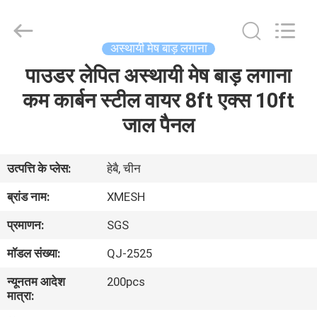
Qijie
Wire
Mesh
MFG
Co.,
अस्थायी मेष बाड़ लगाना
Ltd.
All
Rights
पाउडर लेपित अस्थायी मेष बाड़ लगाना
घर
Reserved.
कम कार्बन स्टील वायर 8ft एक्स 10ft
उत्पादों
जाल पैनल
हमारे
उत्पत्ति के प्लेस:
हेबै, चीन
बारे
ब्रांड नाम:
XMESH
में
प्रमाणन:
SGS
मॉडल संख्या:
QJ-2525
कारखाना
न्यूनतम आदेश
200pcs
भ्रमण
मात्रा: