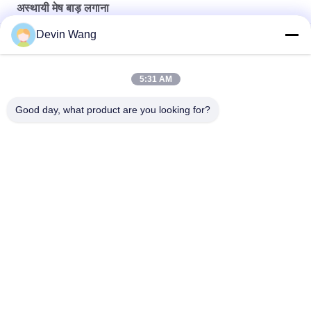
अस्थायी मेष बाड़ लगाना
Devin Wang
अस्थायी तार बाड़
पीले रंग का कनाडा आउटडोर निर्माण अस्थायी बाड़ पैनल 1.8 मीटर ऊंचाई
5:31 AM
कनाडा निर्माण जस्ती अस्थायी बाड़ पाउडर लेपित
Good day, what product are you looking for?
लोकप्रिय श्रेणियां
सभी
विस्तारित धातु जाल
छिद्रित धातु मेष
धातु के तार जाल
तार मेष मशीन
अस्थायी मेष बाड़ लगाना
वेल्ड किया तार जाल
चेन लिंक बाड़ कपड़ा
वायर मेष बाड़ पैनलों