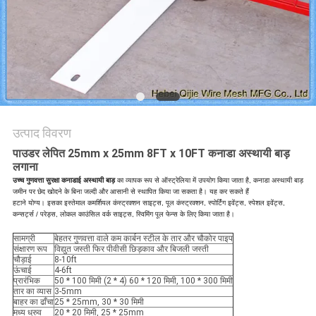
PRIVACY
POLICY
उत्पाद विवरण
पाउडर लेपित 25mm x 25mm 8FT x 10FT कनाडा अस्थायी बाड़
लगाना
उच्च गुणवत्ता सुरक्षा कनाडाई अस्थायी बाड़
का व्यापक रूप से ऑस्ट्रेलिया में उपयोग किया जाता है, कनाडा अस्थायी बाड़
जमीन पर छेद खोदने के बिना जल्दी और आसानी से स्थापित किया जा सकता है। यह कर सकते हैं
हटाने योग्य।
इसका इस्तेमाल कमर्शियल कंस्ट्रक्शन साइट्स, पूल कंस्ट्रक्शन, स्पोर्टिंग इवेंट्स, स्पेशल इवेंट्स,
कन्सर्ट्स / परेड्स, लोकल काउंसिल वर्क साइट्स, स्विमिंग पूल फेन्स के लिए किया जाता है।
सामग्री
बेहतर गुणवत्ता वाले कम कार्बन स्टील के तार और चौकोर पाइप
संक्षारण रूप
विद्युत जस्ती फिर पीवीसी छिड़काव और बिजली जस्ती
चौड़ाई
8-10ft
ऊंचाई
4-6ft
प्रारंभिक
50 * 100 मिमी (2 * 4) 60 * 120 मिमी, 100 * 300 मिमी
तार का व्यास
3-5mm
बाहर का ढाँचा
25 * 25mm, 30 * 30 मिमी
मध्य ध्रुव
20 * 20 मिमी, 25 * 25mm