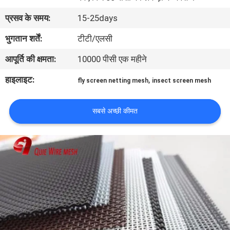
गुणवत्ता
प्रसव के समय:
15-25days
नियंत्रण
भुगतान शर्तें:
टीटी/एलसी
आपूर्ति की क्षमता:
10000 पीसी एक महीने
संपर्क
करें
हाइलाइट:
,
fly screen netting mesh
insect screen mesh
एक
सबसे अच्छी कीमत
उद्धरण
का
अनुरोध
करें
साइटमैप