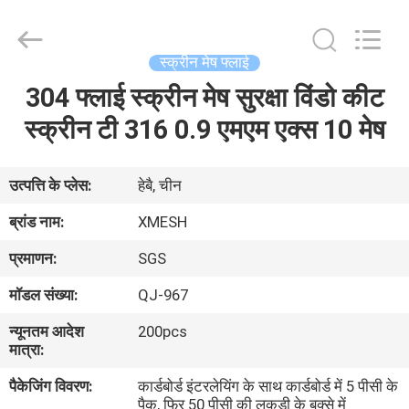
Qijie
Wire
Mesh
MFG
Co.,
स्क्रीन मेष फ्लाई
Ltd.
All
Rights
304 फ्लाई स्क्रीन मेष सुरक्षा विंडो कीट
घर
Reserved.
स्क्रीन टी 316 0.9 एमएम एक्स 10 मेष
उत्पादों
उत्पत्ति के प्लेस:
हेबै, चीन
हमारे
ब्रांड नाम:
XMESH
बारे
प्रमाणन:
SGS
में
मॉडल संख्या:
QJ-967
न्यूनतम आदेश
200pcs
कारखाना
मात्रा:
भ्रमण
पैकेजिंग विवरण:
कार्डबोर्ड इंटरलेयिंग के साथ कार्डबोर्ड में 5 पीसी के
पैक, फिर 50 पीसी की लकड़ी के बक्से में