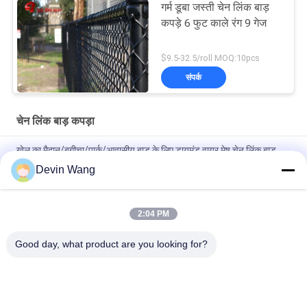
गर्म डूबा जस्ती चेन लिंक बाड़
कपड़े 6 फुट काले रंग 9 गेज
$9.5-32.5/roll MOQ:10pcs
संपर्क
चेन लिंक बाड़ कपड़ा
खेल का मैदान/बगीचा/पार्क/आवासीय बाड़ के लिए डायमंड वायर मेष चेन लिंक बाड़
बनाने की बुना तकनीक
Devin Wang
गैल्वेनाइज्ड डायमंड वायर मेश फेंस रोल टेनिस कोर्ट फेंसिंग उत्पाद
2:04 PM
अनुकूलित टिकाऊ थोक पाउडर छिड़काव पीवीसी लेपित चेन लिंक बाड़ बेसबॉल मैदानों
के लिए चक्रवात तार जाल बाड़
Good day, what product are you looking for?
लोकप्रिय श्रेणियां
सभी