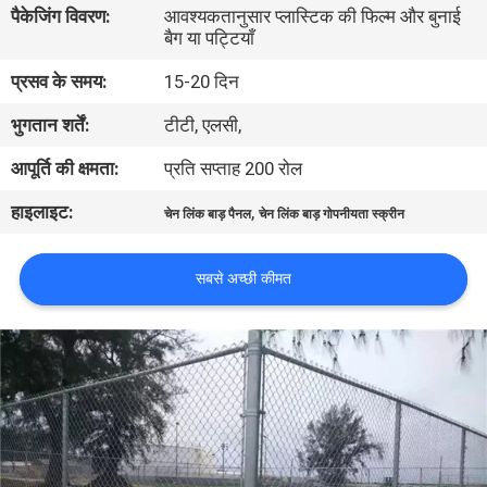
पैकेजिंग विवरण:
आवश्यकतानुसार प्लास्टिक की फिल्म और बुनाई
गुणवत्ता
बैग या पट्टियाँ
नियंत्रण
प्रसव के समय:
15-20 दिन
भुगतान शर्तें:
टीटी, एलसी,
संपर्क
करें
आपूर्ति की क्षमता:
प्रति सप्ताह 200 रोल
हाइलाइट:
,
चेन लिंक बाड़ पैनल
चेन लिंक बाड़ गोपनीयता स्क्रीन
एक
उद्धरण
सबसे अच्छी कीमत
का
अनुरोध
करें
साइटमैप