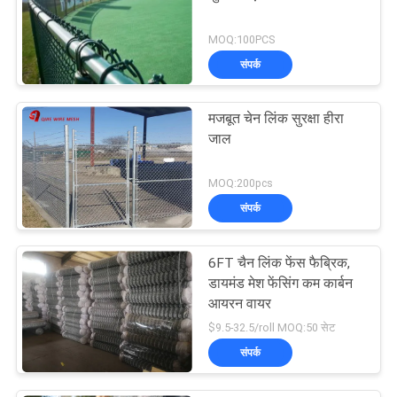
MOQ:100PCS
संपर्क
मजबूत चेन लिंक सुरक्षा हीरा
जाल
MOQ:200pcs
संपर्क
6FT चैन लिंक फेंस फैब्रिक,
डायमंड मेश फेंसिंग कम कार्बन
आयरन वायर
$9.5-32.5/roll MOQ:50 सेट
संपर्क