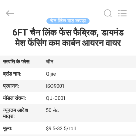
Qijie
Wire
Mesh
MFG
Co.,
चेन लिंक बाड़ कपड़ा
Ltd.
All
Rights
6FT चैन लिंक फेंस फैब्रिक, डायमंड
घर
Reserved.
मेश फेंसिंग कम कार्बन आयरन वायर
उत्पादों
उत्पत्ति के प्लेस:
चीन
हमारे
ब्रांड नाम:
Qijie
बारे
प्रमाणन:
ISO9001
में
मॉडल संख्या:
QJ-C001
न्यूनतम आदेश
50 सेट
कारखाना
मात्रा:
भ्रमण
मूल्य:
$9.5-32.5/roll