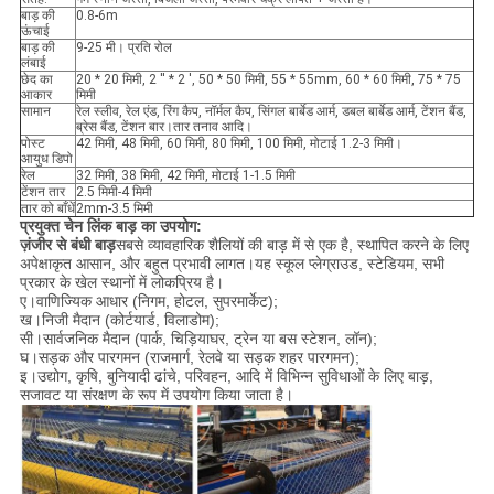
बाड़ की
0.8-6m
ऊंचाई
बाड़ की
9-25 मी। प्रति रोल
लंबाई
छेद का
20 * 20 मिमी, 2 '' * 2 ', 50 * 50 मिमी, 55 * 55mm, 60 * 60 मिमी, 75 * 75
आकार
मिमी
सामान
रेल स्लीव, रेल एंड, रिंग कैप, नॉर्मल कैप, सिंगल बार्बेड आर्म, डबल बार्बेड आर्म, टेंशन बैंड,
ब्रेस बैंड, टेंशन बार।तार तनाव आदि।
पोस्ट
42 मिमी, 48 मिमी, 60 मिमी, 80 मिमी, 100 मिमी, मोटाई 1.2-3 मिमी।
आयुध डिपो
रेल
32 मिमी, 38 मिमी, 42 मिमी, मोटाई 1-1.5 मिमी
टेंशन तार
2.5 मिमी-4 मिमी
तार को बाँधें
2mm-3.5 मिमी
प्रयुक्त चेन लिंक बाड़ का उपयोग:
ज़ंजीर से बंधी बाड़
सबसे व्यावहारिक शैलियों की बाड़ में से एक है, स्थापित करने के लिए
अपेक्षाकृत आसान, और बहुत प्रभावी लागत।यह स्कूल प्लेग्राउड, स्टेडियम, सभी
प्रकार के खेल स्थानों में लोकप्रिय है।
ए।वाणिज्यिक आधार (निगम, होटल, सुपरमार्केट);
ख।निजी मैदान (कोर्टयार्ड, विलाडोम);
सी।सार्वजनिक मैदान (पार्क, चिड़ियाघर, ट्रेन या बस स्टेशन, लॉन);
घ।सड़क और पारगमन (राजमार्ग, रेलवे या सड़क शहर पारगमन);
इ।उद्योग, कृषि, बुनियादी ढांचे, परिवहन, आदि में विभिन्न सुविधाओं के लिए बाड़,
सजावट या संरक्षण के रूप में उपयोग किया जाता है।