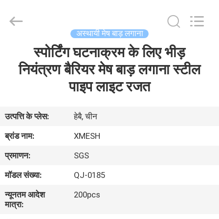
Qijie
Wire
Mesh
MFG
Co.,
अस्थायी मेष बाड़ लगाना
Ltd.
All
Rights
स्पोर्टिंग घटनाक्रम के लिए भीड़
घर
Reserved.
नियंत्रण बैरियर मेष बाड़ लगाना स्टील
उत्पादों
पाइप लाइट रजत
हमारे
उत्पत्ति के प्लेस:
हेबै, चीन
बारे
ब्रांड नाम:
XMESH
में
प्रमाणन:
SGS
मॉडल संख्या:
QJ-0185
कारखाना
न्यूनतम आदेश
200pcs
भ्रमण
मात्रा: