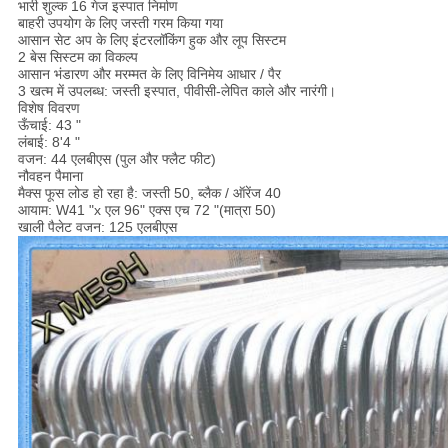
भारी शुल्क 16 गेज इस्पात निर्माण
बाहरी उपयोग के लिए जस्ती गरम किया गया
आसान सेट अप के लिए इंटरलॉकिंग हुक और लूप सिस्टम
2 बेस सिस्टम का विकल्प
आसान भंडारण और मरम्मत के लिए विनिमेय आधार / पैर
3 खत्म में उपलब्ध: जस्ती इस्पात, पीवीसी-लेपित काले और नारंगी।
विशेष विवरण
ऊँचाई: 43 "
लंबाई: 8'4 "
वजन: 44 एलबीएस (पुल और फ्लैट फीट)
नौवहन पैमाना
मैक्स फूस लोड हो रहा है: जस्ती 50, ब्लैक / ऑरेंज 40
आयाम: W41 "x एल 96" एक्स एच 72 "(मात्रा 50)
खाली पैलेट वजन: 125 एलबीएस