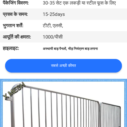
पैकेजिंग विवरण:
30-35 सेट एक लकड़ी या स्टील फूस के लिए
गुणवत्ता
प्रसव के समय:
15-25days
नियंत्रण
भुगतान शर्तें:
टीटी, एलसी,
संपर्क
आपूर्ति की क्षमता:
1000/पीसी
करें
हाइलाइट:
,
अस्थायी बाड़ पैनलों
भीड़ नियंत्रण बाड़ लगाना
एक
सबसे अच्छी कीमत
उद्धरण
का
अनुरोध
करें
साइटमैप