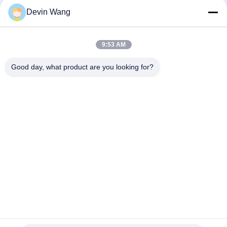
Devin Wang
अस्थायी तार बाड़
पीले रंग का कनाडा आउटडोर निर्माण अस्थायी बाड़ पैनल 1.8 मीटर ऊंचाई
9:53 AM
कनाडा निर्माण जस्ती अस्थायी बाड़ पाउडर लेपित
Good day, what product are you looking for?
लोकप्रिय श्रेणियां
सभी
विस्तारित धातु जाल
छिद्रित धातु मेष
धातु के तार जाल
तार मेष मशीन
अस्थायी मेष बाड़ लगाना
वेल्ड किया तार जाल
चेन लिंक बाड़ कपड़ा
वायर मेष बाड़ पैनलों