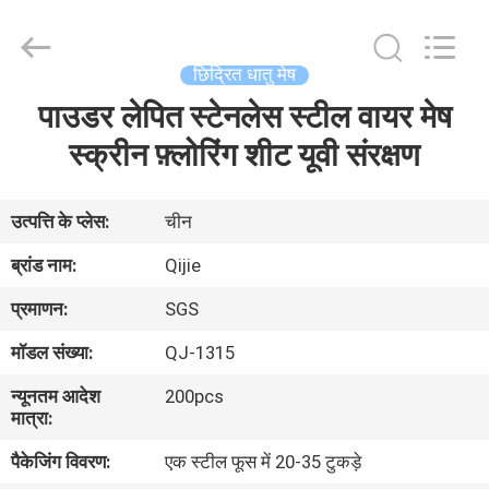
Qijie
Wire
Mesh
MFG
Co.,
छिद्रित धातु मेष
Ltd.
All
Rights
पाउडर लेपित स्टेनलेस स्टील वायर मेष
घर
Reserved.
स्क्रीन फ़्लोरिंग शीट यूवी संरक्षण
उत्पादों
उत्पत्ति के प्लेस:
चीन
हमारे
ब्रांड नाम:
Qijie
बारे
प्रमाणन:
SGS
में
मॉडल संख्या:
QJ-1315
न्यूनतम आदेश
200pcs
कारखाना
मात्रा:
भ्रमण
पैकेजिंग विवरण:
एक स्टील फूस में 20-35 टुकड़े