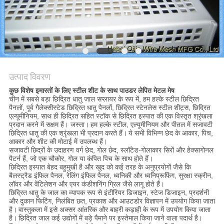
PRIVACY
POLICY
उत्पाद विवरण
कुछ विशेष इमारतों के लिए स्टील शीट के साथ पाउडर लेपित मेटल मेष
चीन में सबसे बड़ा छिद्रित धातु जाल सप्लायर के रूप में, हम हल्के स्टील छिद्रित
पैनलों, पूर्व गैलेक्सीस्टेड छिद्रित धातु पैनलों, छिद्रित स्टेनलेस स्टील शीट्स, छिद्रित
एल्यूमीनियम, साथ ही छिद्रित सहित स्टॉक से छिद्रित इस्पात की एक विस्तृत श्रृंखला
प्रदान करने में सक्षम हैं। जस्ता।
हम हल्के स्टील, एल्यूमीनियम और पीतल में सजावटी
छिद्रित धातु की एक श्रृंखला भी प्रदान करते हैं।
ये सभी विभिन्न छेद के आकार, पिच,
आकार और शीट की मोटाई में उपलब्ध हैं।
सजावटी छिद्रों के उदाहरण वर्ग छेद, गोल छेद, स्लॉटेड-गोलाकार सिरों और हेक्सागोनल
पैटर्न हैं, जो एक चौकोर, गोल या कंपित पिच के साथ होते हैं।
छिद्रित इस्पात बेहद बहुमुखी है और खुद को कई तरह के अनुप्रयोगों जैसे कि
बैलस्ट्रैड इंफिल पैनल, रेलिंग इंफिल पैनल, ध्वनिकी और ध्वनिप्रूफिंग, सुरक्षा स्क्रीन,
लॉवर और वेंटिलेशन और एयर कंडीशनिंग ग्रिल जैसे लागू होते हैं।
छिद्रित धातु के जाल का व्यापक रूप से इंटीरियर डिजाइन, स्टेज डिजाइन, प्रदर्शनी
और दुकान फिटिंग, निलंबित छत, प्रकाश और आउटडोर विज्ञापन में उपयोग किया जाता
है।
वास्तुकला में इसे अक्सर आंतरिक और बाहरी कड़ाही के रूप में उपयोग किया जाता
है।
छिद्रित जाल कई उद्योगों में बड़े पैमाने पर इस्तेमाल किया जाने वाला पदार्थ है।