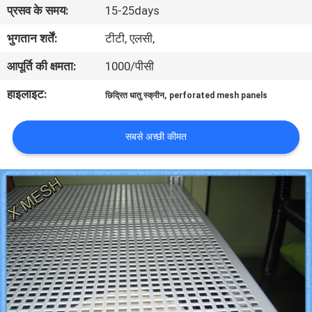
प्रसव के समय:
15-25days
गुणवत्ता
नियंत्रण
भुगतान शर्तें:
टीटी, एलसी,
आपूर्ति की क्षमता:
1000/पीसी
संपर्क
हाइलाइट:
,
छिद्रित धातु स्क्रीन
perforated mesh panels
करें
सबसे अच्छी कीमत
एक
उद्धरण
का
अनुरोध
करें
साइटमैप