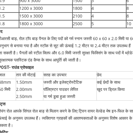
0.9
900 x 3000
1500
3
6
1.2
1200 x 3000
1800
4
8
1.5
1500 x 3000
2100
4
8
1.8
1800 x 3000
2500
5
10
पद
ीआरसी बाड़, रोल टॉप बाड़ पैनल के लिए पदों को गर्म स्नान जस्ती 60 x 60 x 2.0 मिमी या 60
नुभाग से बनाया गया है और स्टॉक से सूट की ऊंचाई 1.2 मीटर या 2.4 मीटर तक उपलब्ध हैं । 
ा सकती है। पैनलों को स्टील क्लिप और 6.0 मिमी जस्ती सुरक्षा फिक्सिंग के साथ पदों में थ्रेड
ुरक्षात्मक प्लास्टिक एंड कैप्स के साथ आपूर्ति की जाती है।
OST- राउंड प्रोफाइल
जाल
तार की मोटाई
सतह का उपचार
छेद
48mm
1.50mm
जस्ती और इलेक्ट्रोस्टैटिक
कई छेदों के साथ
60 मिमी
2.00mm
पॉलिएस्टर पाउडर लेपित
खुद पर ड्रिल किया
2.50mm
या गर्म डूबा हुआ जस्ती
ेट्स
्विंग रोल आपके सिंगल रोल बाड़ से मिलान करने के लिए ट्विन वायर वेल्डेड मेष इन-फिल के
ंचाई के अनुरूप उपलब्ध हैं। व्यक्तिगत ग्राहकों की आवश्यकताओं के अनुरूप विशेष आकार के स्
सकता है।
िटिंग: