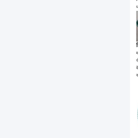
ध
ह
म
र
व