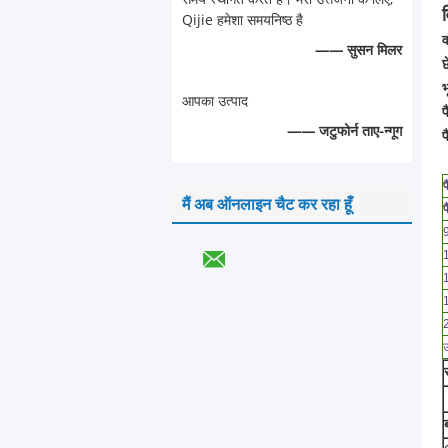
Qijie हमेशा समयनिष्ठ है
व
—— सुसन मिलर
छ
भ
आपका उत्पाद
प
—— जटुफोर्न ताए-न्गूग
प
मैं अब ऑनलाइन चैट कर रहा हूँ
प
ऊ