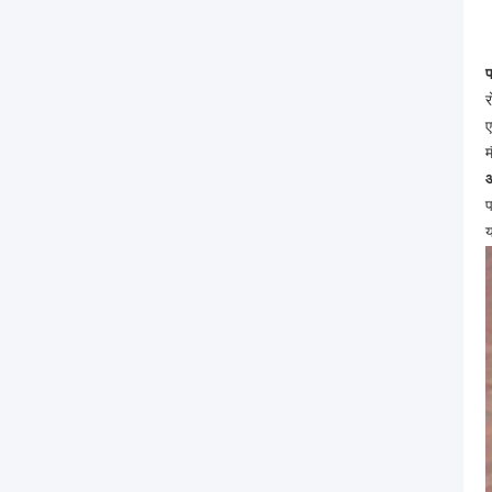
र
ए
म
प
य