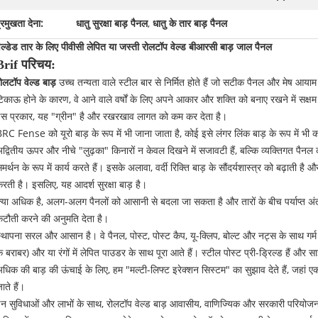
्रमुखता देना:
धातु सुरक्षा बाड़ पैनल
,
धातु के तार बाड़ पैनल
ेल्डेड तार के लिए पीवीसी लेपित या जस्ती रोलटॉप वेल्ड बीआरसी बाड़ जाल पैनल
Brif परिचय:
ोलटॉप वेल्ड बाड़
उच्च तन्यता वाले स्टील बार से निर्मित होते हैं जो सटीक पैनल और मेष आयाम 
िकाऊ होने के कारण, वे आने वाले वर्षों के लिए अपने आकार और शक्ति को बनाए रखने में सक्षम 
स प्रकार, यह "ग्रीन" है और रखरखाव लागत को कम कर देता है।
RC Fense को यूरो बाड़ के रूप में भी जाना जाता है, कोई इसे लंगर लिंक बाड़ के रूप में भी 
द्वितीय ऊपर और नीचे "लुढ़का" किनारों न केवल दिखने में सजावटी हैं, बल्कि व्यक्तिगत पैनल 
मर्थन के रूप में कार्य करते हैं। इसके अलावा, वर्दी रिक्ति बाड़ के सौंदर्यशास्त्र को बढ़ाती है 
रती है। इसलिए, यह आदर्श सुरक्षा बाड़ है।
्या अधिक है, अलग-अलग पैनलों को आसानी से बदला जा सकता है और तारों के बीच पर्याप्त अ
टौती करने की अनुमति देता है।
्थापना सरल और आसान है। वे पैनल, पोस्ट, पोस्ट कैप, यू-क्लिप, बोल्ट और नट्स के सा
े बराबर) और या रंगों में लेपित पाउडर के साथ पूरा आते हैं। स्टील पोस्ट प्री-ड्रिल्ड हैं और 
धिक की बाड़ की ऊंचाई के लिए, हम "मल्टी-लिफ्ट इरेक्शन सिस्टम" का सुझाव देते हैं, जहां
ाते हैं।
न सुविधाओं और लाभों के साथ, रोलटॉप वेल्ड बाड़ आवासीय, वाणिज्यिक और सरकारी परियोजन