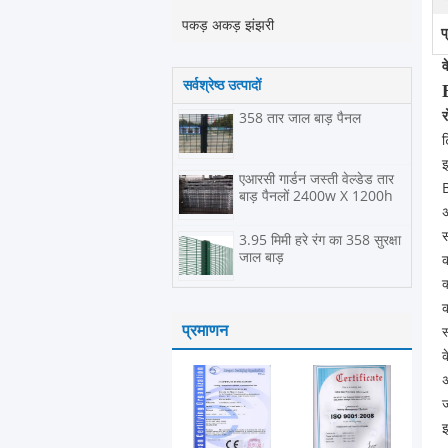
पकड़ अकड़ झंझरी
प
व
सर्वश्रेष्ठ उत्पादों
र
358 तार जाल बाड़ पैनल
ट
इ
एआरसी गार्डन जस्ती वेल्डेड तार
B
बाड़ पैनलों 2400w X 1200h
अ
स
3.95 मिमी हरे रंग का 358 सुरक्षा
जाल बाड़
क
क
क
प्रमाणन
स
क
अ
ज
इ