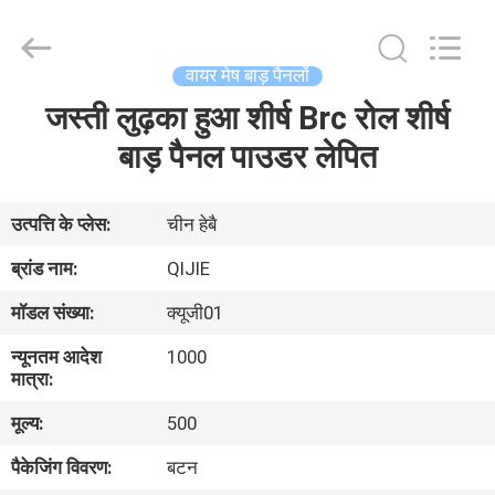
Qijie
Wire
Mesh
MFG
Co.,
वायर मेष बाड़ पैनलों
Ltd.
All
Rights
जस्ती लुढ़का हुआ शीर्ष Brc रोल शीर्ष
घर
Reserved.
बाड़ पैनल पाउडर लेपित
उत्पादों
उत्पत्ति के प्लेस:
चीन हेबै
हमारे
ब्रांड नाम:
QIJIE
बारे
मॉडल संख्या:
क्यूजी01
में
न्यूनतम आदेश
1000
मात्रा:
कारखाना
मूल्य:
500
भ्रमण
पैकेजिंग विवरण:
बटन