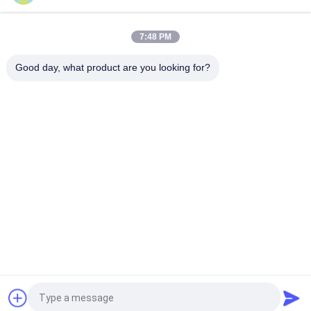
हॉट-डीआईपी जस्ती दूरसंचार टॉवर स्टेशन के लिए Palisade बाड़ सहायक उपकरण
7:48 PM
स्क्वायर स्टील एंटी क्लाइम्बिंग 358 बाड़ वायर मेष सुरक्षा एंटी क्लाइम्ब स्टील बाड़ उच्च
सुरक्षा बाड़ जाल तार बाड़
Good day, what product are you looking for?
लोकप्रिय श्रेणियां
सभी
विस्तारित धातु जाल
छिद्रित धातु मेष
धातु के तार जाल
तार मेष मशीन
अस्थायी मेष बाड़ लगाना
वेल्ड किया तार जाल
चेन लिंक बाड़ कपड़ा
वायर मेष बाड़ पैनलों
एक बोली का अनुरोध