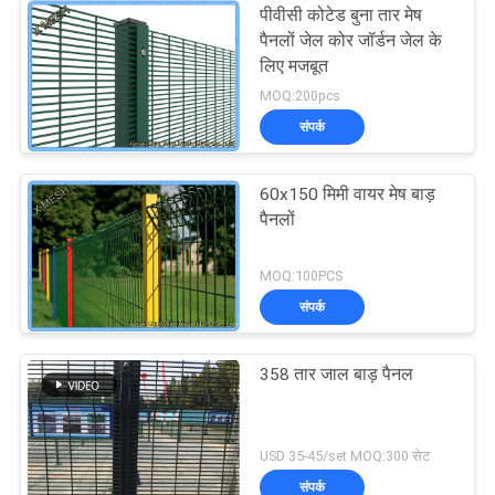
पीवीसी कोटेड बुना तार मेष
पैनलों जेल कोर जॉर्डन जेल के
लिए मजबूत
MOQ:200pcs
संपर्क
60x150 मिमी वायर मेष बाड़
पैनलों
MOQ:100PCS
संपर्क
358 तार जाल बाड़ पैनल
USD 35-45/set MOQ:300 सेट
संपर्क