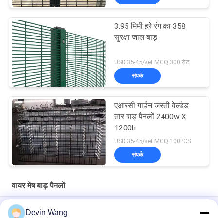
3.95 मिमी हरे रंग का 358
सुरक्षा जाल बाड़
USD 35-45/set MOQ:300 सेट
संपर्क
एआरसी गार्डन जस्ती वेल्डेड
तार बाड़ पैनलों 2400w X
1200h
USD 35-45/set MOQ:100PCS
संपर्क
वायर मेष बाड़ पैनलों
मेटल पलिसाड बाड़ डी और डब्ल्यू आकार पलिसाड सुरक्षा बाड़ प्रणाली
Devin Wang