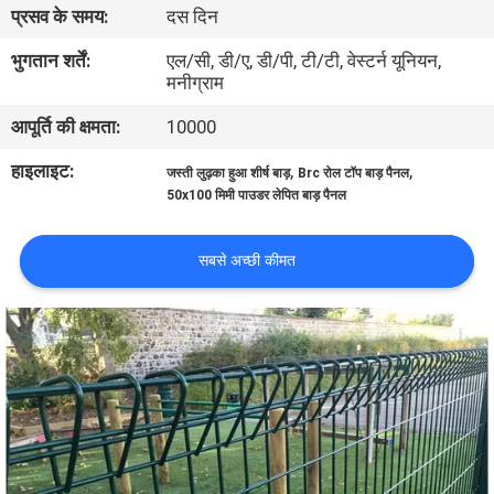
प्रसव के समय:
दस दिन
गुणवत्ता
नियंत्रण
भुगतान शर्तें:
एल/सी, डी/ए, डी/पी, टी/टी, वेस्टर्न यूनियन,
मनीग्राम
आपूर्ति की क्षमता:
10000
संपर्क
करें
हाइलाइट:
,
,
जस्ती लुढ़का हुआ शीर्ष बाड़
Brc रोल टॉप बाड़ पैनल
50x100 मिमी पाउडर लेपित बाड़ पैनल
एक
सबसे अच्छी कीमत
उद्धरण
का
अनुरोध
करें
साइटमैप