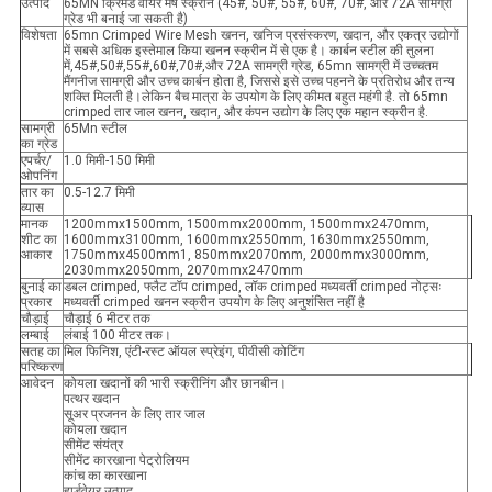
उत्पाद
65MN क्रिमड वायर मेष स्क्रीन (45#, 50#, 55#, 60#, 70#, और 72A सामग्री
ग्रेड भी बनाई जा सकती है)
विशेषता
65mn Crimped Wire Mesh खनन, खनिज प्रसंस्करण, खदान, और एकत्र उद्योगों
में सबसे अधिक इस्तेमाल किया खनन स्क्रीन में से एक है। कार्बन स्टील की तुलना
में,45#,50#,55#,60#,70#,और 72A सामग्री ग्रेड, 65mn सामग्री में उच्चतम
मैंगनीज सामग्री और उच्च कार्बन होता है, जिससे इसे उच्च पहनने के प्रतिरोध और तन्य
शक्ति मिलती है।लेकिन बैच मात्रा के उपयोग के लिए कीमत बहुत महंगी है. तो 65mn
crimped तार जाल खनन, खदान, और कंपन उद्योग के लिए एक महान स्क्रीन है.
सामग्री
65Mn स्टील
का ग्रेड
एपर्चर/
1.0 मिमी-150 मिमी
ओपनिंग
तार का
0.5-12.7 मिमी
व्यास
मानक
1200mmx1500mm, 1500mmx2000mm, 1500mmx2470mm,
शीट का
1600mmx3100mm, 1600mmx2550mm, 1630mmx2550mm,
आकार
1750mmx4500mm1, 850mmx2070mm, 2000mmx3000mm,
2030mmx2050mm, 2070mmx2470mm
बुनाई का
डबल crimped, फ्लैट टॉप crimped, लॉक crimped मध्यवर्ती crimped नोट्सः
प्रकार
मध्यवर्ती crimped खनन स्क्रीन उपयोग के लिए अनुशंसित नहीं है
चौड़ाई
चौड़ाई 6 मीटर तक
लम्बाई
लंबाई 100 मीटर तक।
सतह का
मिल फिनिश, एंटी-रस्ट ऑयल स्प्रेइंग, पीवीसी कोटिंग
परिष्करण
आवेदन
कोयला खदानों की भारी स्क्रीनिंग और छानबीन।
पत्थर खदान
सूअर प्रजनन के लिए तार जाल
कोयला खदान
सीमेंट संयंत्र
सीमेंट कारखाना पेट्रोलियम
कांच का कारखाना
हार्डवेयर उत्पाद