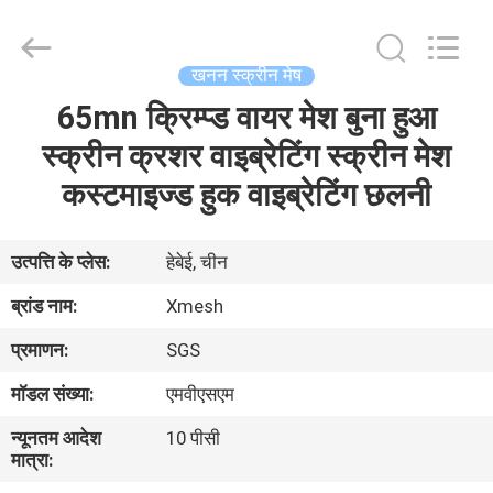
Qijie
Wire
Mesh
MFG
Co.,
खनन स्क्रीन मेष
Ltd.
All
Rights
65mn क्रिम्प्ड वायर मेश बुना हुआ
घर
Reserved.
स्क्रीन क्रशर वाइब्रेटिंग स्क्रीन मेश
उत्पादों
कस्टमाइज्ड हुक वाइब्रेटिंग छलनी
हमारे
उत्पत्ति के प्लेस:
हेबेई, चीन
बारे
ब्रांड नाम:
Xmesh
में
प्रमाणन:
SGS
मॉडल संख्या:
एमवीएसएम
कारखाना
न्यूनतम आदेश
10 पीसी
भ्रमण
मात्रा: