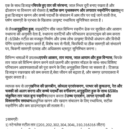
एक के साथ डिजाइन
चिपके हुए तार की संरचना
, जाल स्थिर दूरी बनाए रखता है और
ढीलापन या विरूपण को रोकता है,
सटीक कण पृथक्करण और लगातार स्क्रीनिंग दक्षता
बुना
हुआ डिजाइन खनन और कच्चे पदार्थों के संचालन में आम तौर पर पाई जाने वाली तेज,
घर्षण सामग्री के प्रभाव के खिलाफ उत्कृष्ट स्थायित्व सुनिश्चित करता है।
से लैस
अनुकूलित हुक
, वाइब्रेटिंग सीव जाल विभिन्न स्क्रीन डेक पर सुरक्षित और आसान
स्थापना की अनुमति देता है, स्थापना त्रुटियों और परिचालन डाउनटाइम को कम करता
है।65Mn स्टील का मजबूत निर्माण और उच्च लोच उत्कृष्ट विरोधी अंधापन और विरोधी
पेगिंग प्रदर्शन प्रदान करते हैं, विशेष रूप से गीली, चिपचिपी या ठीक सामग्री को संभालने
पर, चिकनी सामग्री प्रवाह और अधिकतम थ्रूपुट सुनिश्चित करना।
विभिन्न भाषाओं में उपलब्ध
एपर्चर आकार, तार व्यास, जाल आयाम और हुक विन्यास
, चिपके
तार जाल को विभिन्न कंपन करने वाले छलनी और क्रशर मॉडल के साथ-साथ विशिष्ट
परिचालन आवश्यकताओं को पूरा करने के लिए अनुकूलित किया जा सकता है। टिकाऊ
डिजाइन रखरखाव को कम करता है,सेवा जीवन को बढ़ाता है, और समग्र उत्पादकता में
सुधार करता है।
व्यापक रूप से लागू
खनिज की छानबीन, कोयला प्रसंस्करण, पत्थर को कुचलना, रेत और
चक्की को अलग करना और कच्चे पदार्थों का वर्गीकरण
,
अनुकूलित हुक के साथ 65Mn
संकुचित तार जाल बुना स्क्रीन
प्रदान करता है
उच्च प्रदर्शन, लागत प्रभावी और
विश्वसनीय समाधान
आधुनिक खनन और खदान संचालन के लिए स्थायित्व, सटीक
स्क्रीनिंग और कम डाउनटाइम की तलाश में।
1सामग्रीः
1) स्टेनलेस स्टील तार ((201,202,302,304,304L,310,316316 लीटर)