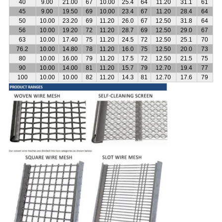
40
9.00
21.00
67
10.00
25.4
64
11.20
31.1
61
45
9.00
19.50
69
10.00
23.4
67
11.20
28.4
64
50
10.00
23.20
69
11.20
26.0
67
12.50
31.8
64
56
10.00
19.20
72
11.20
28.7
69
12.50
29.0
67
63
10.00
17.40
75
11.20
24.5
72
12.50
25.1
70
76.2
10.00
14.80
78
11.20
16.0
75
12.50
20.0
73
80
10.00
16.00
79
11.20
17.5
72
12.50
21.5
75
90
10.00
14.00
81
11.20
15.7
79
12.70
19.4
77
100
10.00
10.00
82
11.20
14.3
81
12.70
17.6
79