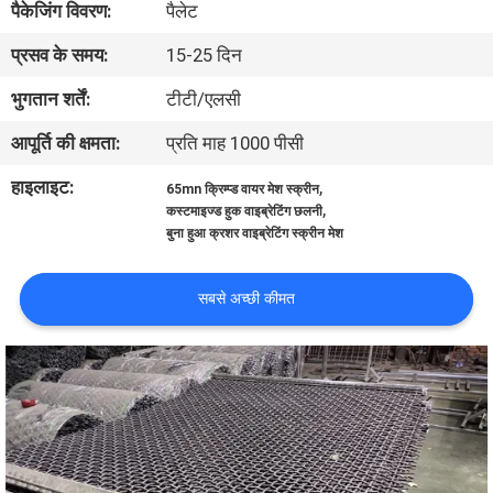
पैकेजिंग विवरण:
पैलेट
गुणवत्ता
प्रसव के समय:
15-25 दिन
नियंत्रण
भुगतान शर्तें:
टीटी/एलसी
संपर्क
आपूर्ति की क्षमता:
प्रति माह 1000 पीसी
करें
हाइलाइट:
,
65mn क्रिम्प्ड वायर मेश स्क्रीन
,
कस्टमाइज्ड हुक वाइब्रेटिंग छलनी
बुना हुआ क्रशर वाइब्रेटिंग स्क्रीन मेश
एक
उद्धरण
सबसे अच्छी कीमत
का
अनुरोध
करें
साइटमैप