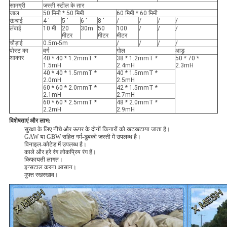
सामग्री
जस्ती स्टील के तार
जाल
50 मिमी * 50 मिमी
60 मिमी * 60 मिमी
ऊंचाई
4 '
5 '
6 '
8 '
/
/
/
/
लंबाई
10 मी
20
30m
50
100
/
/
/
मीटर
मीटर
मीटर
चौड़ाई
0.5m-5m
/
/
/
/
पोस्ट का
वर्ग
गोल
आड़ू
आकार
40 * 40 * 1.2mmT *
38 * 1.2mmT *
50 * 70 *
1.5mH
2.4mH
2.3mH
40 * 40 * 1.5mmT *
40 * 1.5mmT *
2.0mH
2.5mH
60 * 60 * 2.0mmT *
42 * 1.5mmT *
2.1mH
2.7mH
60 * 60 * 2.5mmT *
48 * 2.0mmT *
2.2mH
2.9mH
विशेषताएं और लाभ:
सुरक्षा के लिए नीचे और ऊपर के दोनों किनारों को खटखटाया जाता है।
GAW या GBW सहित गर्म-डुबकी जस्ती में उपलब्ध है।
विनाइल-कोटेड में उपलब्ध है।
काले और हरे रंग लोकप्रिय रंग हैं।
किफायती लागत।
इन्सटाल करना आसान।
मुफ्त रखरखाव।