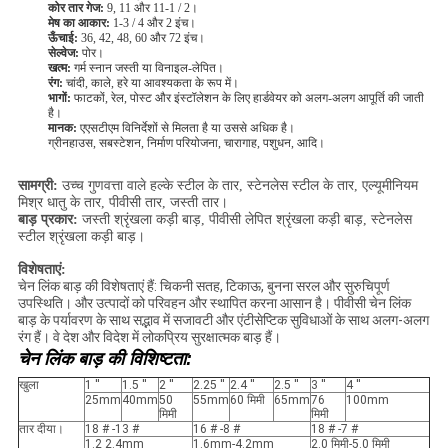
कोर तार गेज:
9, 11 और 11-1 / 2।
मेष का आकार:
1-3 / 4 और 2 इंच।
ऊँचाई:
36, 42, 48, 60 और 72 इंच।
सेल्वेज:
पोर।
खत्म:
गर्म स्नान जस्ती या विनाइल-लेपित।
रंग:
चांदी, काले, हरे या आवश्यकता के रूप में।
भागों:
फाटकों, रेल, पोस्ट और इंस्टॉलेशन के लिए हार्डवेयर को अलग-अलग आपूर्ति की जाती
है।
मानक:
एएसटीएम विनिर्देशों से मिलता है या उससे अधिक है।
ग्रीनहाउस, सबस्टेशन, निर्माण परियोजना, चारागाह, पशुधन, आदि।
सामग्री:
उच्च गुणवत्ता वाले हल्के स्टील के तार, स्टेनलेस स्टील के तार, एल्यूमीनियम
मिश्र धातु के तार, पीवीसी तार, जस्ती तार।
बाड़ प्रकार:
जस्ती श्रृंखला कड़ी बाड़, पीवीसी लेपित श्रृंखला कड़ी बाड़, स्टेनलेस
स्टील श्रृंखला कड़ी बाड़।
विशेषताएं:
चेन लिंक बाड़ की विशेषताएं हैं: चिकनी सतह, टिकाऊ, बुनना सरल और सुरुचिपूर्ण
उपस्थिति। और उत्पादों को परिवहन और स्थापित करना आसान है। पीवीसी चेन लिंक
बाड़ के पर्यावरण के साथ सद्भाव में सजावटी और एंटीसेप्टिक सुविधाओं के साथ अलग-अलग
रंग हैं। वे देश और विदेश में लोकप्रिय सुरक्षात्मक बाड़ हैं।
चेन लिंक बाड़ की विशिष्टता:
खुला
1 ''
1.5 ''
2 ''
2.25 ''
2.4 ''
2.5 ''
3 ''
4 ''
25mm
40mm
50
55mm
60 मिमी
65mm
76
100mm
मिमी
मिमी
तार दीया।
18 # -13 #
16 # -8 #
18 # -7 #
1.2 2.4mm
1.6mm-4.2mm
2.0 मिमी-5.0 मिमी