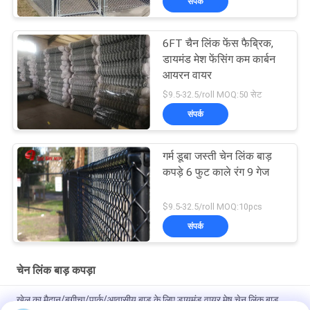
संपर्क
6FT चैन लिंक फेंस फैब्रिक,
डायमंड मेश फेंसिंग कम कार्बन
आयरन वायर
$9.5-32.5/roll MOQ:50 सेट
संपर्क
गर्म डूबा जस्ती चेन लिंक बाड़
कपड़े 6 फुट काले रंग 9 गेज
$9.5-32.5/roll MOQ:10pcs
संपर्क
चेन लिंक बाड़ कपड़ा
खेल का मैदान/बगीचा/पार्क/आवासीय बाड़ के लिए डायमंड वायर मेष चेन लिंक बाड़