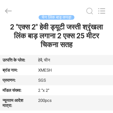
Qijie
Wire
Mesh
MFG
Co.,
चेन लिंक बाड़ कपड़ा
Ltd.
All
Rights
2 "एक्स 2" हेवी ड्यूटी जस्ती श्रृंखला
घर
Reserved.
लिंक बाड़ लगाना 2 एक्स 25 मीटर
उत्पादों
चिकना सतह
हमारे
उत्पत्ति के प्लेस:
हेबै, चीन
बारे
ब्रांड नाम:
XMESH
में
प्रमाणन:
SGS
मॉडल संख्या:
2 "x 2"
कारखाना
न्यूनतम आदेश
200pcs
भ्रमण
मात्रा: