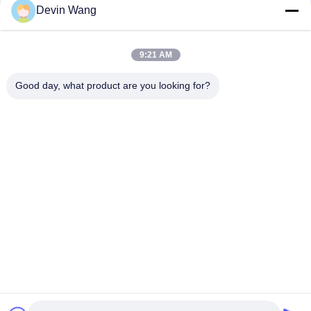
बनाने की बुना तकनीक
Devin Wang
गैल्वेनाइज्ड डायमंड वायर मेश फेंस रोल टेनिस कोर्ट फेंसिंग उत्पाद
9:21 AM
अनुकूलित टिकाऊ थोक पाउडर छिड़काव पीवीसी लेपित चेन लिंक बाड़ बेसबॉल मैदानों
के लिए चक्रवात तार जाल बाड़
Good day, what product are you looking for?
लोकप्रिय श्रेणियां
सभी
विस्तारित धातु जाल
छिद्रित धातु मेष
धातु के तार जाल
तार मेष मशीन
अस्थायी मेष बाड़ लगाना
वेल्ड किया तार जाल
चेन लिंक बाड़ कपड़ा
वायर मेष बाड़ पैनलों