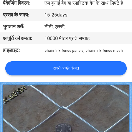
पैकेजिंग विवरण:
एज बुनाई बैग या प्लास्टिक बैग के साथ लिपटे है
गुणवत्ता
प्रसव के समय:
15-25days
नियंत्रण
भुगतान शर्तें:
टीटी, एलसी,
संपर्क
आपूर्ति की क्षमता:
10000 मीटर प्रति सप्ताह
करें
हाइलाइट:
,
chain link fence panels
chain link fence mesh
एक
सबसे अच्छी कीमत
उद्धरण
का
अनुरोध
करें
साइटमैप