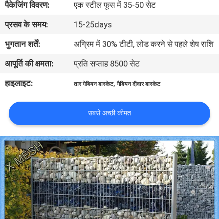
पैकेजिंग विवरण:
एक स्टील फूस में 35-50 सेट
गुणवत्ता
प्रसव के समय:
15-25days
नियंत्रण
भुगतान शर्तें:
अग्रिम में 30% टीटी, लोड करने से पहले शेष राशि
संपर्क
आपूर्ति की क्षमता:
प्रति सप्ताह 8500 सेट
करें
हाइलाइट:
,
तार गेबियन बास्केट
गैबियन दीवार बास्केट
एक
सबसे अच्छी कीमत
उद्धरण
का
अनुरोध
करें
साइटमैप