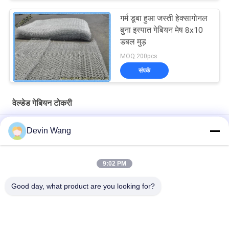
गर्म डूबा हुआ जस्ती हेक्सागोनल
बुना इस्पात गेबियन मेष 8x10
डबल मुड़
MOQ:200pcs
संपर्क
वेल्डेड गेबियन टोकरी
2.5 मिमी यूवी प्रतिरोधी पॉलिएस्टर हेक्सागोनल मेश कटाव नियंत्रण और ढलान सुरक्षा
Devin Wang
के लिए
ढलान सुरक्षा गैबियन नेट गर्म-डीआईपी जस्ती स्टील वायर जाल
9:02 PM
जल संरक्षण परियोजना के लिए निम्न कार्बन गैल्वेनाइज्ड स्टील वायर गैबियन
Good day, what product are you looking for?
लोकप्रिय श्रेणियां
सभी