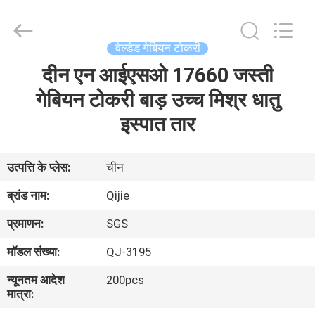
Qijie
Wire
Mesh
MFG
Co.,
वेल्डेड गेबियन टोकरी
Ltd.
All
Rights
दीन एन आईएसओ 17660 जस्ती
घर
Reserved.
गेबियन टोकरी बाड़ उच्च मिश्र धातु
उत्पादों
इस्पात तार
हमारे
उत्पत्ति के प्लेस:
चीन
बारे
ब्रांड नाम:
Qijie
में
प्रमाणन:
SGS
मॉडल संख्या:
QJ-3195
कारखाना
न्यूनतम आदेश
200pcs
भ्रमण
मात्रा: