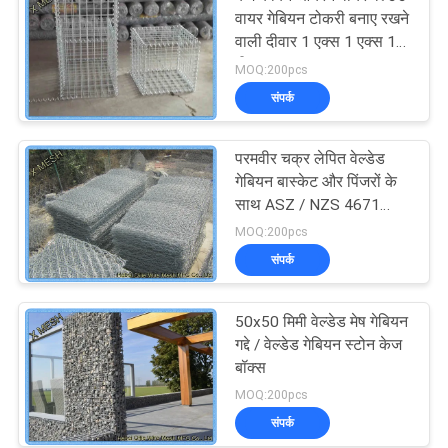
वायर गेबियन टोकरी बनाए रखने
वाली दीवार 1 एक्स 1 एक्स 1
मीटर
MOQ:200pcs
संपर्क
परमवीर चक्र लेपित वेल्डेड
गेबियन बास्केट और पिंजरों के
साथ ASZ / NZS 4671
अनुरूप
MOQ:200pcs
संपर्क
50x50 मिमी वेल्डेड मेष गेबियन
गद्दे / वेल्डेड गेबियन स्टोन केज
बॉक्स
MOQ:200pcs
संपर्क