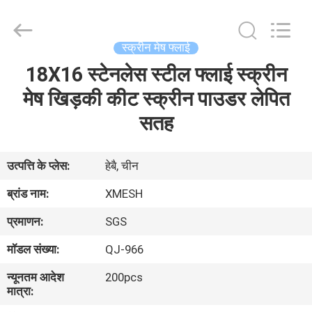
Qijie
Wire
Mesh
MFG
Co.,
स्क्रीन मेष फ्लाई
Ltd.
All
Rights
18X16 स्टेनलेस स्टील फ्लाई स्क्रीन
घर
Reserved.
मेष खिड़की कीट स्क्रीन पाउडर लेपित
उत्पादों
सतह
हमारे
उत्पत्ति के प्लेस:
हेबै, चीन
बारे
ब्रांड नाम:
XMESH
में
प्रमाणन:
SGS
मॉडल संख्या:
QJ-966
कारखाना
न्यूनतम आदेश
200pcs
भ्रमण
मात्रा: