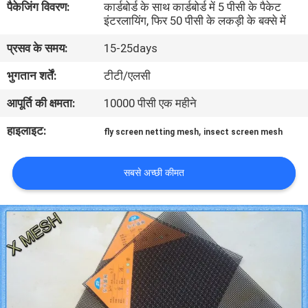
पैकेजिंग विवरण:
कार्डबोर्ड के साथ कार्डबोर्ड में 5 पीसी के पैकेट
गुणवत्ता
इंटरलायिंग, फिर 50 पीसी के लकड़ी के बक्से में
नियंत्रण
प्रसव के समय:
15-25days
भुगतान शर्तें:
टीटी/एलसी
संपर्क
आपूर्ति की क्षमता:
10000 पीसी एक महीने
करें
हाइलाइट:
,
fly screen netting mesh
insect screen mesh
एक
उद्धरण
सबसे अच्छी कीमत
का
अनुरोध
करें
साइटमैप