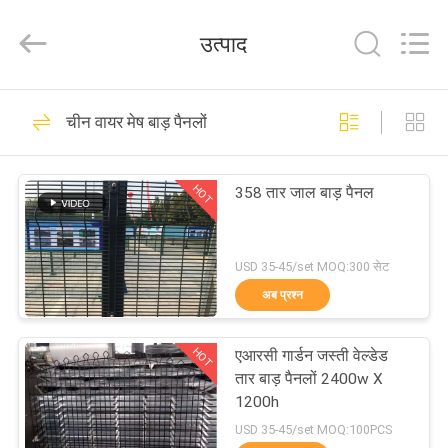
Qijie
Wire
Mesh
उत्पाद
MFG
Co.,
Ltd.
All
Rights
घर
138
Reserved.
चीन वायर मेष बाड़ पैनलों
विस्तारित धातु जाल
उत्पादों
HOT
358 तार जाल बाड़ पैनल
हमारे
बारे
USD 35-45/set MOQ:300 सेट
अब प्रश्न
में
107
HOT
एआरसी गार्डन जस्ती वेल्डेड
कारखाना
छिद्रित धातु मेष
तार बाड़ पैनलों 2400w X
भ्रमण
1200h
USD 35-45/set MOQ:100PCS