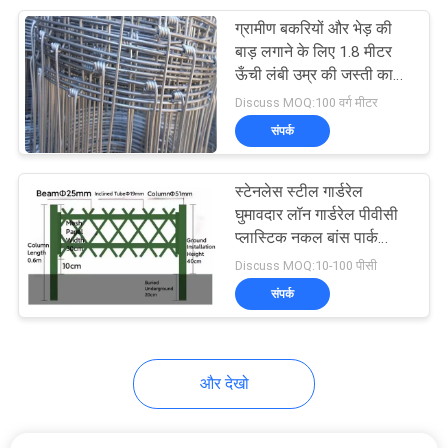
ग्रामीण बकरियों और भेड़ की
207
बाड़ लगाने के लिए 1.8 मीटर
स्टेनलेस स्टील के तार
ऊँची लंबी उम्र की जस्ती काज
संयुक्त बाड़
Discuss MOQ:100 वर्ग मीटर
जाल बुना
संपर्क
स्टेनलेस स्टील गार्डरेल
घुमावदार लॉन गार्डरेल पीवीसी
प्लास्टिक नकल बांस पार्क
190
उद्यान बाड़
Discuss MOQ:10-100 पीसी
संपर्क
स्क्रीन मेष फ्लाई
और देखो