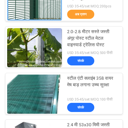
USD 35-45/set MOQ:200pcs
PRIVACY
अब प्रश्न
87
POLICY
2.0-2.8 मीटर सस्ते जस्ती
अस्थायी मेष बाड़ लगाना
अंगूर पोस्ट स्टील मेटल
वाइनयार्ड ट्रेलिस पोस्ट
USD 35-45/set MOQ:500 पीसी
संपर्क
स्टील एंटी क्लाइंब 358 वायर
639
मेष बाड़ लगाना उच्च सुरक्षा
वेल्ड किया तार जाल
USD 35-45/set MOQ:100 पीसी
संपर्क
2.4 मी 53x30 मिमी जस्ती