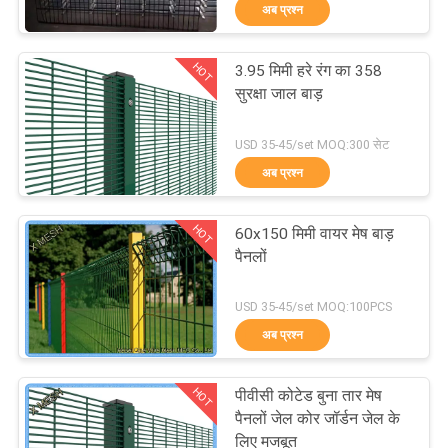
अब प्रश्न
गुणवत्ता
नियंत्रण
HOT
3.95 मिमी हरे रंग का 358
309
सुरक्षा जाल बाड़
संपर्क
धातु के तार जाल
USD 35-45/set MOQ:300 सेट
करें
अब प्रश्न
एक
HOT
60x150 मिमी वायर मेष बाड़
उद्धरण
पैनलों
का
73
USD 35-45/set MOQ:100PCS
अनुरोध
अब प्रश्न
तार मेष मशीन
करें
HOT
पीवीसी कोटेड बुना तार मेष
पैनलों जेल कोर जॉर्डन जेल के
साइटमैप
लिए मजबूत