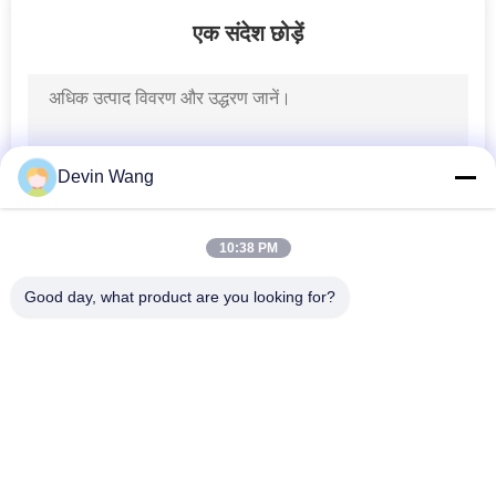
253
एक संदेश छोड़ें
खनन स्क्रीन मेष
Devin Wang
10:38 PM
75
Good day, what product are you looking for?
वेल्डेड गेबियन टोकरी
लोकप्रिय श्रेणियां
सभी
विस्तारित धातु जाल
छिद्रित धातु मेष
धातु के तार जाल
तार मेष मशीन
162